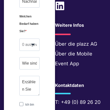
L
i
Welchen
n
Bedarf haben
Weitere Infos
k
Sie?
e
Über die
plazz AG
0 ausgewählt
d
Über die
Mobile
i
Event App
n
Kontaktdaten
T:
+49 (0) 89 26 20
Ich bin