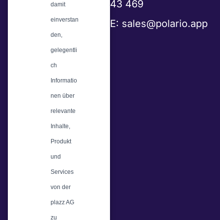
43 469
damit
einverstan
E:
sales@polario.app
den,
gelegentli
ch
Informatio
nen über
relevante
Inhalte,
Produkt
und
Services
von der
plazz AG
zu