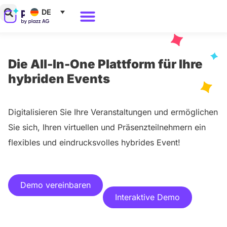
Zum
DE
Inhalt
Warum Polario?
springen
Die All-In-One Plattform für Ihre
hybriden Events
Digitalisieren Sie Ihre Veranstaltungen und ermöglichen
Sie sich, Ihren virtuellen und Präsenzteilnehmern ein
flexibles und eindrucksvolles hybrides Event!
Demo vereinbaren
Interaktive Demo