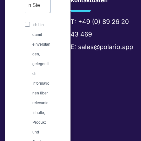
Kontaktdaten
T:
+49 (0) 89 26 20
Ich bin
43 469
damit
einverstan
E:
sales@polario.app
den,
gelegentli
ch
Informatio
nen über
relevante
Inhalte,
Produkt
und