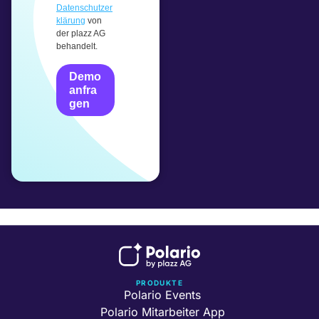
Datenschutzer
klärung
von
der plazz AG
behandelt.
Demo
anfra
gen
PRODUKTE
Polario Events
Polario Mitarbeiter App