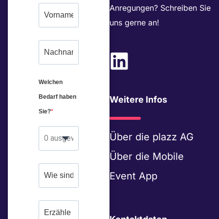
Anregungen? Schreiben Sie
uns gerne an!
L
i
Welchen
n
Bedarf haben
Weitere Infos
k
Sie?
e
Über die
plazz AG
0 ausgewählt
d
Über die
Mobile
i
Event App
n