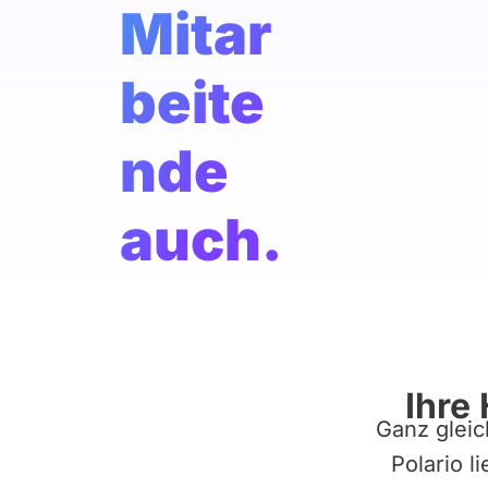
Mitar
beite
nde
auch.
Ihre
Ganz gleic
Polario l