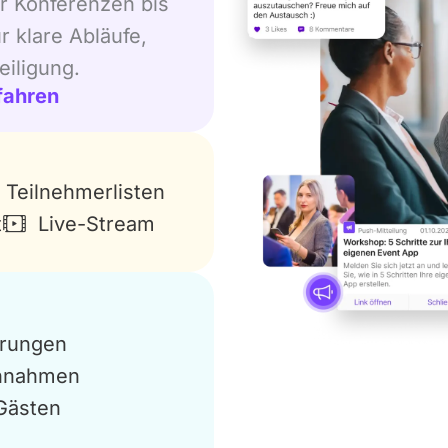
r Konferenzen bis
r klare Abläufe,
iligung.
fahren
Teilnehmerlisten
t
Live-Stream
erungen
innahmen
 Gästen