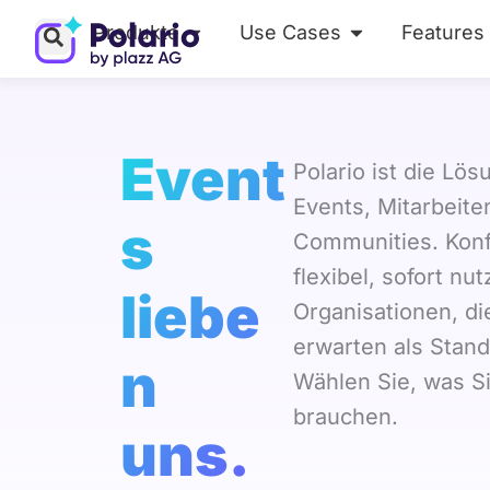
Zum
Produkte
Use Cases
Features
Öffne Produkte
Öffne Use Ca
Inhalt
springen
Event
Polario ist die Lös
Events, Mitarbeit
s
Communities. Konfi
flexibel, sofort nut
liebe
Organisationen, d
erwarten als Stand
n
Wählen Sie, was S
brauchen.
uns.