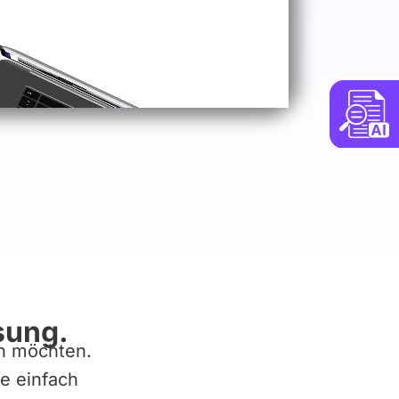
sung.
en möchten.
le einfach