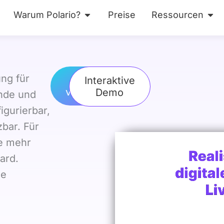
Warum Polario?
Preise
Ressourcen
ses
Öffne Warum Polario?
Öff
ung für
Demo
Interaktive
vereinbaren
Demo
ende und
gurierbar,
zbar. Für
ie mehr
ard.
ie