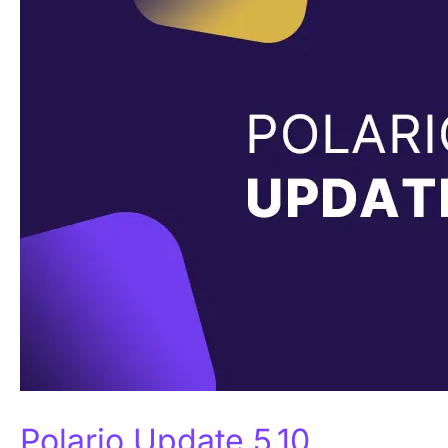
5.10
Polario Update 5.10