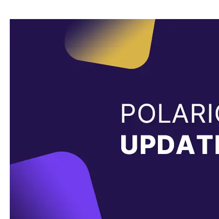
Polario
Update
5.7