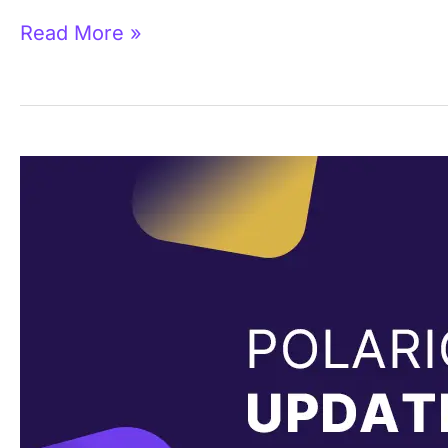
Read More »
Polario
Update
5.8