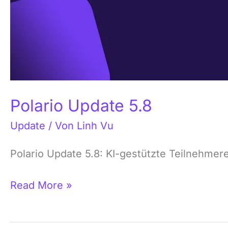
Polario Update 5.8
Update
/ Von
Linh Vu
Polario Update 5.8: KI-gestützte Teilnehme
Read More »