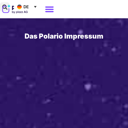
Zum
DE
Inhalt
Warum Polario?
springen
Das Polario
Impressum