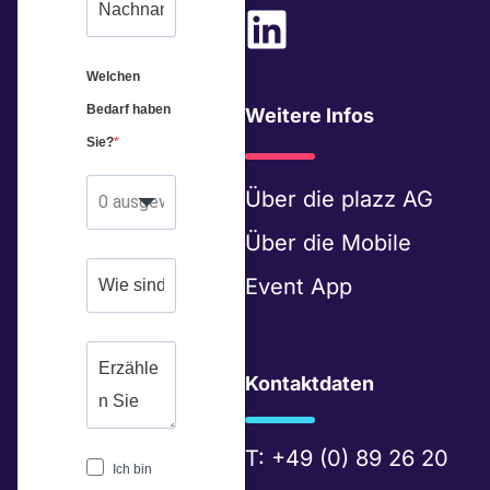
L
i
Welchen
n
Bedarf haben
Weitere Infos
k
Sie?
e
Über die
plazz AG
0 ausgewählt
d
Über die
Mobile
i
Event App
n
Kontaktdaten
T:
+49 (0) 89 26 20
Ich bin