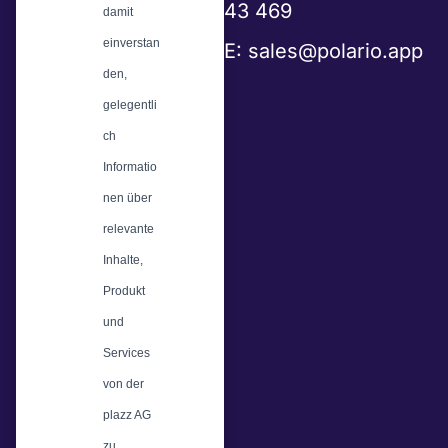
43 469
damit
einverstan
E:
sales@polario.app
den,
gelegentli
ch
Informatio
nen über
relevante
Inhalte,
Produkt
und
Services
von der
plazz AG
zu