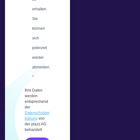
erhalten.
Sie
können
sich
jederzeit
wieder
abmelden.
Ihre Daten
werden
entsprechend
der
Datenschutzer
klärung
von
der plazz AG
behandelt.