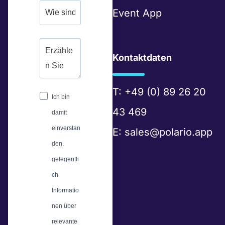
i
Event App
n
Kontaktdaten
T:
+49 (0) 89 26 20
Ich bin
43 469
damit
einverstan
E:
sales@polario.app
den,
gelegentli
ch
Informatio
nen über
relevante