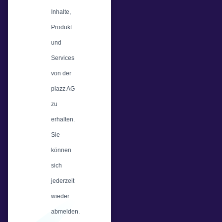
Inhalte,
Produkt
und
Services
von der
plazz AG
zu
erhalten.
Sie
können
sich
jederzeit
wieder
abmelden.