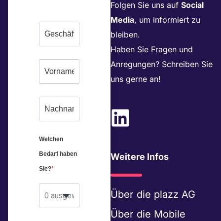
Folgen Sie uns auf
Social
Media
, um informiert zu
bleiben.
Haben Sie Fragen und
Anregungen? Schreiben Sie
uns gerne an!
L
i
Welchen
n
Bedarf haben
Weitere Infos
k
Sie?
e
Über die
plazz AG
0 ausgewählt
d
Über die
Mobile