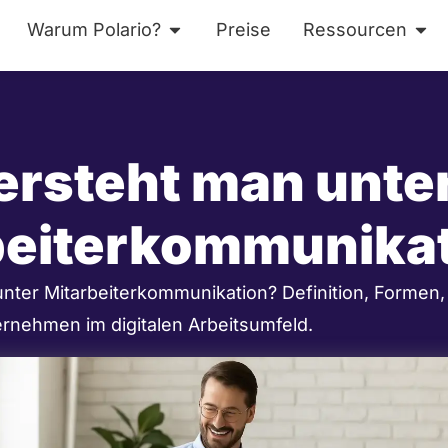
Warum Polario?
Preise
Ressourcen
ses
Öffne Warum Polario?
Öff
ersteht man unte
beiterkommunika
nter Mitarbeiterkommunikation? Definition, Formen,
rnehmen im digitalen Arbeitsumfeld.