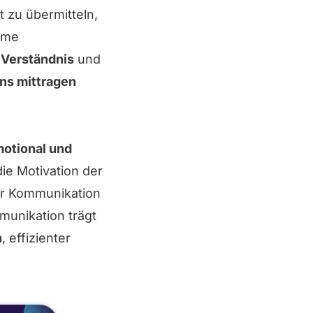
 zu übermitteln,
ame
e
Verständnis
und
ens mittragen
otional und
e Motivation der
er Kommunikation
unikation trägt
n
, effizienter