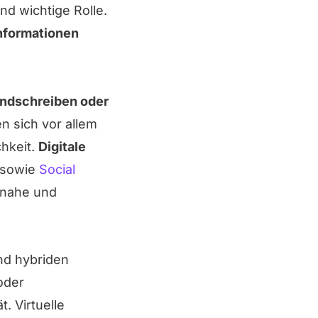
d wichtige Rolle.
nformationen
undschreiben oder
n sich vor allem
chkeit.
Digitale
sowie
Social
tnahe und
und hybriden
oder
. Virtuelle