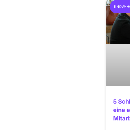
KNOW-H
5 Sch
eine 
Mitar