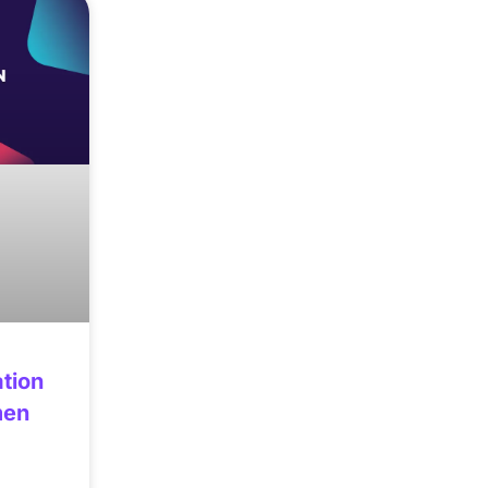
tion
men