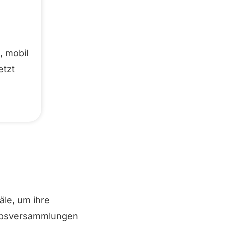
, mobil
tzt
le, um ihre
iebsversammlungen