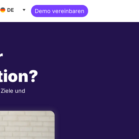
ne Ressourcen
DE
Demo vereinbaren
r
tion?
 Ziele und