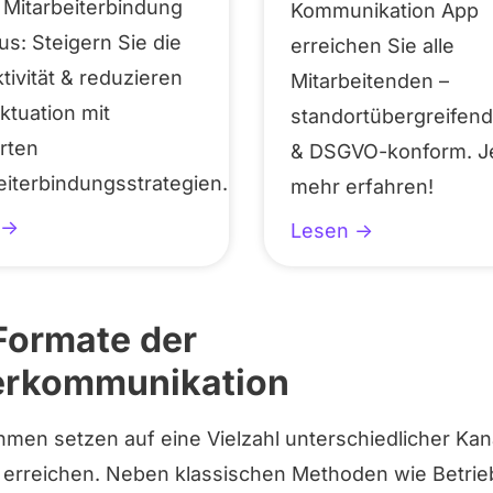
 Mitarbeiterbindung
Kommunikation App
us: Steigern Sie die
erreichen Sie alle
tivität & reduzieren
Mitarbeitenden –
uktuation mit
standortübergreifend
rten
& DSGVO-konform. Je
eiterbindungsstrategien.
mehr erfahren!
->
Lesen ->
Formate der
erkommunikation
en setzen auf eine Vielzahl unterschiedlicher Kanä
u erreichen. Neben klassischen Methoden wie Betr