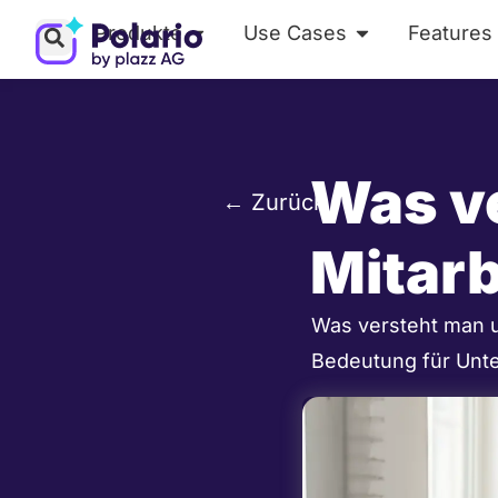
Zum
Produkte
Use Cases
Features
Öffne Produkte
Öffne Use Ca
Inhalt
springen
Was v
← Zurück
Mitar
Was versteht man u
Bedeutung für Unte