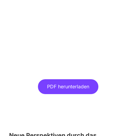
Präsentation -
Mitarbeiterkommunikation in
Unternehmen
Laden Sie sich jetzt die PDF herunter!
PDF herunterladen
Neue Perspektiven durch das