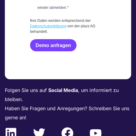
wieder abmelden.
Ihre Daten werden entsprechend der
Datenschutzerklärung
von der plazz AG
behandelt.
Demo anfragen
Folgen Sie uns auf
Social Media
, um informiert zu
bleiben.
Haben Sie Fragen und Anregungen? Schreiben Sie uns
gerne an!
L
T
F
Y