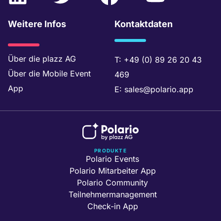
i
w
a
o
n
i
c
u
Weitere Infos
Kontaktdaten
k
t
e
t
e
t
b
u
Über die
plazz AG
T:
+49 (0) 89 26 20 43
Über die
Mobile Event
469
d
e
o
b
App
E:
sales@polario.app
i
r
o
e
n
k
PRODUKTE
Polario Events
Polario Mitarbeiter App
Polario Community
Teilnehmermanagement
Check-in App