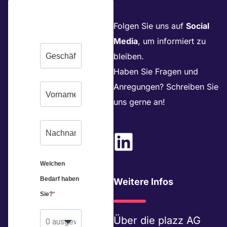
Folgen Sie uns auf
Social
Media
, um informiert zu
bleiben.
Haben Sie Fragen und
Anregungen? Schreiben Sie
uns gerne an!
L
i
Welchen
n
Bedarf haben
Weitere Infos
k
Sie?
e
Über die
plazz AG
0 ausgewählt