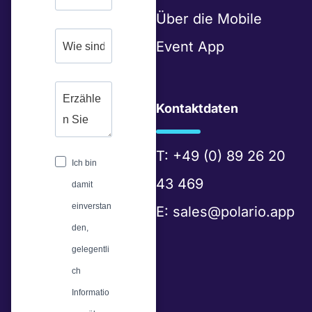
d
Über die
Mobile
i
Event App
n
Kontaktdaten
T:
+49 (0) 89 26 20
Ich bin
43 469
damit
einverstan
E:
sales@polario.app
den,
gelegentli
ch
Informatio